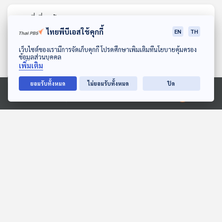
ตอนที่เกี่ยวข้อง
ไทยพีบีเอสใช้คุกกี้
EN
TH
ดาวน์โหลด Thai PBS Podcast Application
เว็บไซต์ของเรามีการจัดเก็บคุกกี้ โปรดศึกษาเพิ่มเติมที่นโยบายคุ้มครอง
ข้อมูลส่วนบุคคล
เพิ่มเติม
ยอมรับทั้งหมด
ไม่ยอมรับทั้งหมด
ปิด
Ⓒ 2020 องค์การกระจายเสียงและแพร่ภาพสาธารณะแห่งประเทศไทย
EP. 1968: ภูเขาไฟ...แอร์โลก
EP. 2014: เต่ามีลิ้นหรือเปล่า
นะ
พระอาทิตย์ยิ้มแฉ่ง
พระอาทิตย์ยิ้มแฉ่ง