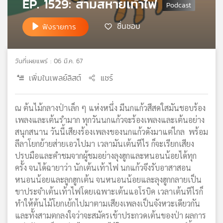
EP. 1529: สามสหายเท้าไฟ
เครือ
ข่าย
ชื่นชอบ
ฟังรายการ
วิทยุ
ไทย
พี
วันที่เผยแพร่ : 06 มี.ค. 67
บี
เอส
เพิ่มในเพลย์ลิสต์
แชร์
ณ ต้นไม้กลางป่าเล็ก ๆ แห่งหนึ่ง มีนกแก้วสีสดใสมันชอบร้อง
แผนที่
เพลงและเต้นรำมาก ทุกวันนกแก้วจะร้องเพลงและเต้นอย่าง
วิทยุ
สนุกสนาน วันนี้เสียงร้องเพลงของนกแก้วดังมาแต่ไกล พร้อม
เครือ
ลีลาโยกย้ายส่ายเอวไปมา เวลามันเต้นทีไร ก็จะเรียกเสียง
ข่าย
ปรบมือและคำชมจากผู้ชมอย่างลุงฮูกและหนอนน้อยได้ทุก
ครั้ง จนได้ฉายาว่า นักเต้นเท้าไฟ นกแก้วจึงรับอาสาสอน
หนอนน้อยและลูกฮูกเต้น จนหนอนน้อยและลุงฮูกกลายเป็น
ขาประจำเต้นเท้าไฟโดยเฉพาะเต้นแอโรบิค เวลาเต้นทีไรก็
ทำให้ต้นไม้โยกเย้กไปมาตามเสียงเพลงเป็นจังหวะเดียวกัน
และทั้งสามตกลงใจว่าจะสมัครเข้าประกวดเต้นของป่า ผลการ