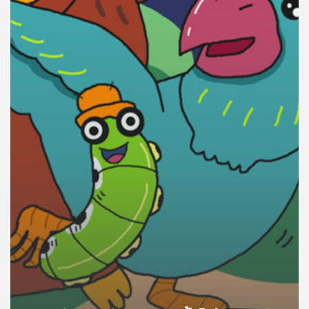
คุณ
เพลง
บทความ
ข่าว
และ
กิจกรรม
เกี่ยว
กับ
เรา