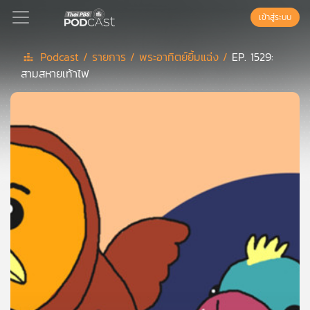
เข้าสู่ระบบ
Podcast /
รายการ /
พระอาทิตย์ยิ้มแฉ่ง /
EP. 1529:
สามสหายเท้าไฟ
Podcast
เพล
ย์
ลิ
สต์
แนะนำ
เพล
ย์
ลิ
สต์
ของ