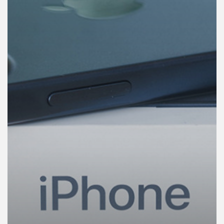
คุณ
เพลง
บทความ
ข่าว
และ
กิจกรรม
เกี่ยว
กับ
เรา