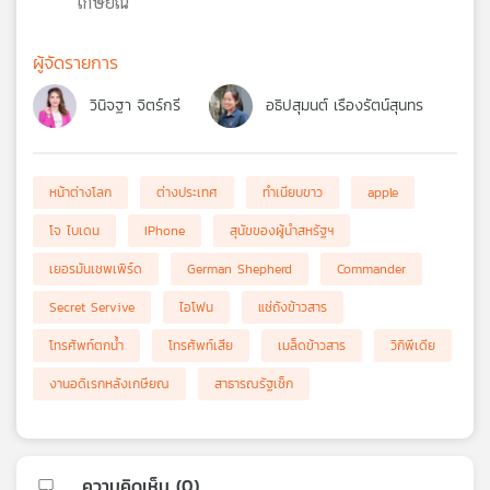
เกษียณ
ผู้จัดรายการ
วินิจฐา จิตร์กรี
อธิปสุมนต์ เรืองรัตน์สุนทร
หน้าต่างโลก
ต่างประเทศ
ทำเนียบขาว
apple
โจ ไบเดน
IPhone
สุนัขของผู้นำสหรัฐฯ
เยอรมันเชพเพิร์ด
German Shepherd
Commander
Secret Servive
ไอโฟน
แช่ถังข้าวสาร
โทรศัพท์ตกน้ำ
โทรศัพท์เสีย
เมล็ดข้าวสาร
วิกิพีเดีย
งานอดิเรกหลังเกษียณ
สาธารณรัฐเช็ก
ความคิดเห็น (
0
)