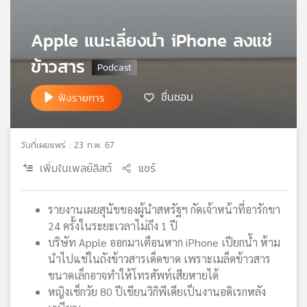
เครือ
ข่าย
Apple แนะเลี่ยงนำ iPhone ลงแช่
วิทยุ
ไทย
ข้าวสาร
พี
บี
ชื่นชอบ
ฟังรายการ
เอส
วันที่เผยแพร่ : 23 ก.พ. 67
แผนที่
เพิ่มในเพลย์ลิสต์
แชร์
วิทยุ
เครือ
ข่าย
รายงานเผยสุนัขของผู้นำสหรัฐฯ กัดเจ้าหน้าที่อารักขา
24 ครั้งในระยะเวลาไม่ถึง 1 ปี
บริษัท Apple ออกมาเตือนหาก iPhone เปียกน้ำ ห้าม
นำไปแช่ในถังข้าวสารเด็ดขาด เพราะเมล็ดข้าวสาร
ขนาดเล็กอาจทำให้โทรศัพท์เสียหายได้
หญิงเช็กวัย 80 ปีเขียนวิกิพีเดียเป็นงานอดิเรกหลัง