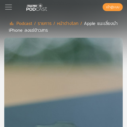
เข้าสู่ระบบ
Podcast /
รายการ /
หน้าต่างโลก /
Apple แนะเลี่ยงนำ
iPhone ลงแช่ข้าวสาร
Podcast
เพล
ย์
ลิ
สต์
แนะนำ
เพล
ย์
ลิ
สต์
ของ