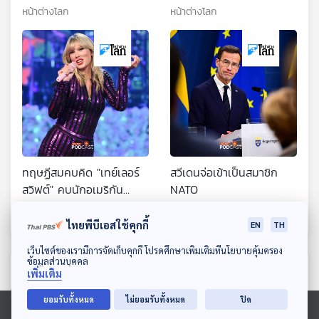
หาเสียงเลือกตั้งตลอดปี
หน้าต่างโลก
หน้าต่างโลก
2024
ทฤษฏีสมคบคิด "เทย์เลอร์
สวีเดนจ่อเข้าเป็นสมาชิก
สวิฟต์" คบนักอเมริกัน
NATO
ฟุตบอล ส่วนหนึ่งของการ
หน้าต่างโลก
หน้าต่างโลก
หาเสียงหนุน "โจ ไบเดน"
ไทยพีบีเอสใช้คุกกี้
EN
TH
ดาวน์โหลด Thai PBS Podcast Application
เว็บไซต์ของเรามีการจัดเก็บคุกกี้ โปรดศึกษาเพิ่มเติมที่นโยบายคุ้มครอง
ข้อมูลส่วนบุคคล
ตอนที่เกี่ยวข้อง
เพิ่มเติม
ยอมรับทั้งหมด
ไม่ยอมรับทั้งหมด
ปิด