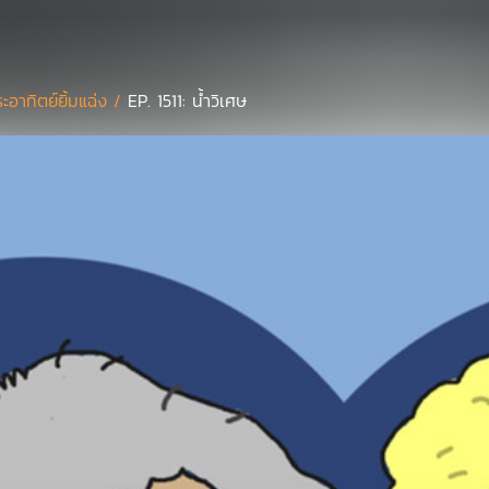
ะอาทิตย์ยิ้มแฉ่ง /
EP. 1511: น้ำวิเศษ