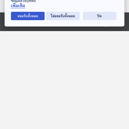
ข้อมูลส่วนบุคคล
เพิ่มเติม
ตอนที่เกี่ยวข้อง
ยอมรับทั้งหมด
ไม่ยอมรับทั้งหมด
ปิด
Ⓒ 2020 องค์การกระจายเสียงและแพร่ภาพสาธารณะแห่งประเทศไทย
Sci & Tech Movie | ฉีก
EP. 744: SME ไทยปรับตัว
กฎฟิสิกส์ Gravity เอาชีวิต
ให้อยู่รอดอย่างไรในยุคเท
รอดในอวกาศ กับ KornKT
รนด์ความยั่งยืน
Sci & Tech Movie
เศรษฐกิจติดบ้าน