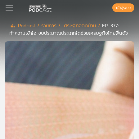
เข้าสู่ระบบ
Podcast /
รายการ /
เศรษฐกิจติดบ้าน /
EP. 377:
ทำความเข้าใจ งบประมาณประเภทใดช่วยเศรษฐกิจไทยฟื้นตัว
Podcast
เพล
ย์
ลิ
สต์
แนะนำ
เพล
ย์
ลิ
สต์
ของ