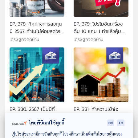
EP. 378: ทิศทางการลงทุน
EP. 379: โปรโมชันเครื่อง
ปี 2567 ทำไมไม่ค่อยสดใส
ดื่ม 10 แถม 1 ทำแล้วคุ้ม
เหมือนต่างประเทศ
หรือไม่
เศรษฐกิจติดบ้าน
เศรษฐกิจติดบ้าน
EP. 380: 2567 เป็นปีที่
EP. 381: ทำความเข้าใจ
เศรษฐกิจไทยจะฟื้นตัวได้
สินทรัพย์กับการลงทุน และ
ไทยพีบีเอสใช้คุกกี้
จริงหรือไม่
เทคนิคจัดพอร์ตสำหรับมือ
EN
TH
เศรษฐกิจติดบ้าน
เศรษฐกิจติดบ้าน
ใหม่
ดาวน์โหลด Thai PBS Podcast Application
เว็บไซต์ของเรามีการจัดเก็บคุกกี้ โปรดศึกษาเพิ่มเติมที่นโยบายคุ้มครอง