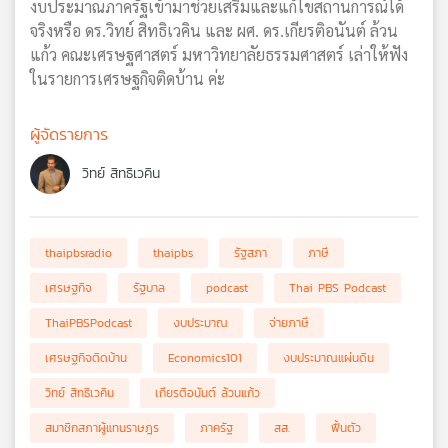
งบประมาณภาครัฐเข้ามาช่วยเสริมและแก้ไขสถานการณ์ได้
จริงหรือ ดร.วิทย์ สิทธิเวคิน และ ผศ. ดร.เกียรติอนันต์ ล้วน
แก้ว คณะเศรษฐศาสตร์ มหาวิทยาลัยธรรมศาสตร์ เล่าให้ฟัง
ในรายการเศรษฐกิจติดบ้าน ค่ะ
ผู้จัดรายการ
วิทย์ สิทธิเวคิน
thaipbsradio
thaipbs
รัฐสภา
ภาษี
เศรษฐกิจ
รัฐบาล
podcast
Thai PBS Podcast
ThaiPBSPodcast
งบประมาณ
จ่ายภาษี
เศรษฐกิจติดบ้าน
Economics101
งบประมาณแผ่นดิน
วิทย์ สิทธิเวคิน
เกียรติอนันต์ ล้วนแก้ว
สมาชิกสภาผู้แทนราษฎร
ภาครัฐ
สส.
ฟื้นตัว