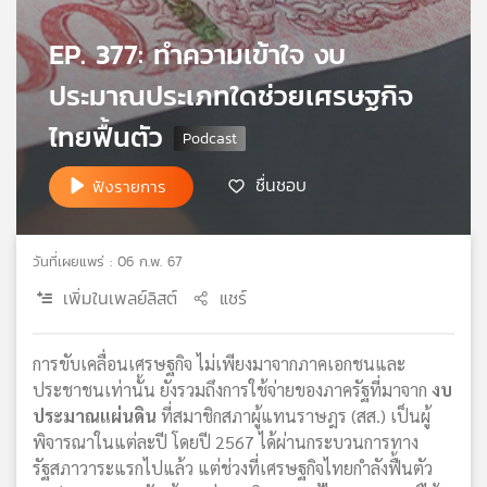
เครือ
EP. 377: ทำความเข้าใจ งบ
ข่าย
วิทยุ
ประมาณประเภทใดช่วยเศรษฐกิจ
ไทย
พี
ไทยฟื้นตัว
บี
เอส
ชื่นชอบ
ฟังรายการ
แผนที่
วันที่เผยแพร่ : 06 ก.พ. 67
วิทยุ
เพิ่มในเพลย์ลิสต์
แชร์
เครือ
ข่าย
การขับเคลื่อนเศรษฐกิจ ไม่เพียงมาจากภาคเอกชนและ
ประชาชนเท่านั้น ยังรวมถึงการใช้จ่ายของภาครัฐที่มาจาก
งบ
ประมาณแผ่นดิน
ที่สมาชิกสภาผู้แทนราษฎร (สส.) เป็นผู้
พิจารณาในแต่ละปี โดยปี 2567 ได้ผ่านกระบวนการทาง
รัฐสภาวาระแรกไปแล้ว แต่ช่วงที่เศรษฐกิจไทยกำลังฟื้นตัว