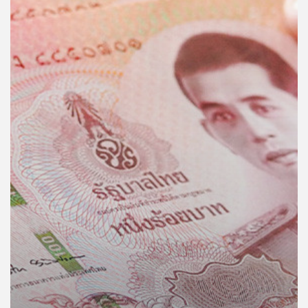
คุณ
เพลง
บทความ
ข่าว
และ
กิจกรรม
เกี่ยว
กับ
เรา