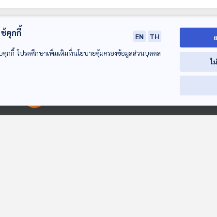
้คุกกี้
EN
TH
ย
บคุกกี้ โปรดศึกษาเพิ่มเติมที่นโยบายคุ้มครองข้อมูลส่วนบุคคล
ไม
00:00:00
00:00:00
EP. 2051: ทำไมกวาง
EP. 2054: วอลรัสตัว
EP. 263: บาร์โ
ต้องมีตาอยู่ข้างหัว
เมียมีเขี้ยวหรือเปล่านะ
เลือกตั้งไม่เป็
ลับ | ภูมิใจไทย-
พระอาทิตย์ยิ้มแฉ่ง
พระอาทิตย์ยิ้มแฉ่ง
คุยให้คิด
ธรรม ยังไม่จับม
| รัฐบาลอนุทินไม
ลงตัว