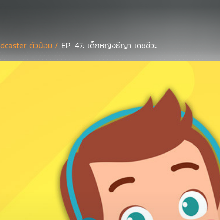
dcaster ตัวน้อย /
EP. 47: เด็กหญิงธีญา เดชชีวะ