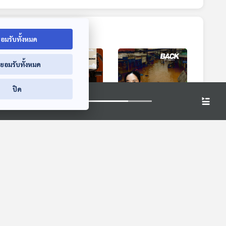
อมรับทั้งหมด
่ยอมรับทั้งหมด
ปิด
คดทำ
EP. 13: BEYOND
ย้อนต้นทางการ
นความ
THE BEAUTY | หมอ
จัดการน้ำ "น้ำท่วม
กล้า
บรูซ - คชิสรา ศรีดา
ไทย" ปัญหาตลอด
Into the Rainbow
Back To Basics
ือกัน
โคตร
กาล ?
เรื่องเล่าจากสายรุ้ง
่