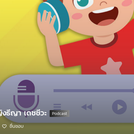
ิงธีญา เดชชีวะ
ชื่นชอบ