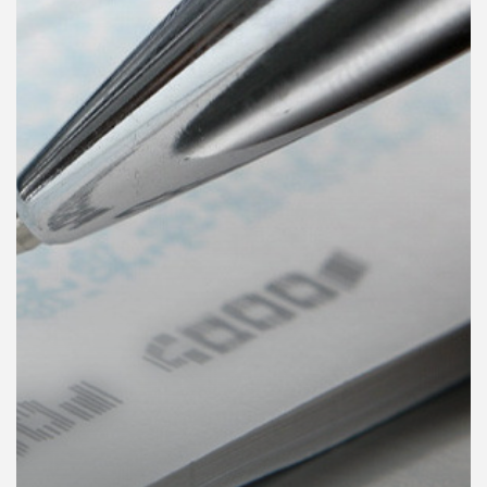
คุณ
เพลง
บทความ
ข่าว
และ
กิจกรรม
เกี่ยว
กับ
เรา