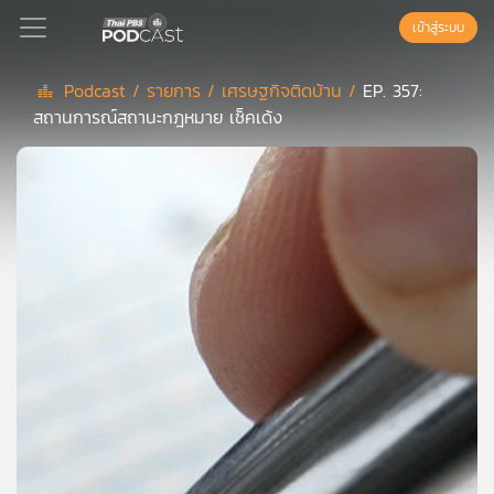
เข้าสู่ระบบ
Podcast /
รายการ /
เศรษฐกิจติดบ้าน /
EP. 357:
สถานการณ์สถานะกฎหมาย เช็คเด้ง
Podcast
เพล
ย์
ลิ
สต์
แนะนำ
เพล
ย์
ลิ
สต์
ของ