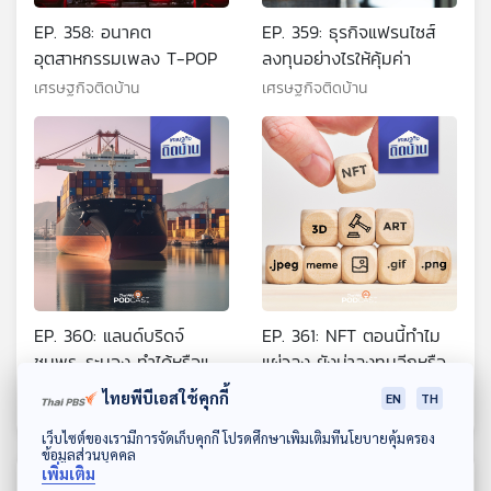
EP. 358: อนาคต
EP. 359: ธุรกิจแฟรนไซส์
อุตสาหกรรมเพลง T-POP
ลงทุนอย่างไรให้คุ้มค่า
เศรษฐกิจติดบ้าน
เศรษฐกิจติดบ้าน
EP. 360: แลนด์บริดจ์
EP. 361: NFT ตอนนี้ทำไม
ชุมพร-ระนอง ทำได้หรือแค่
แผ่วลง ยังน่าลงทุนอีกหรือ
ขายฝัน
ไม่
เศรษฐกิจติดบ้าน
เศรษฐกิจติดบ้าน
ไทยพีบีเอสใช้คุกกี้
EN
TH
ดาวน์โหลด Thai PBS Podcast Application
เว็บไซต์ของเรามีการจัดเก็บคุกกี้ โปรดศึกษาเพิ่มเติมที่นโยบายคุ้มครอง
ข้อมูลส่วนบุคคล
เพิ่มเติม
ตอนที่เกี่ยวข้อง