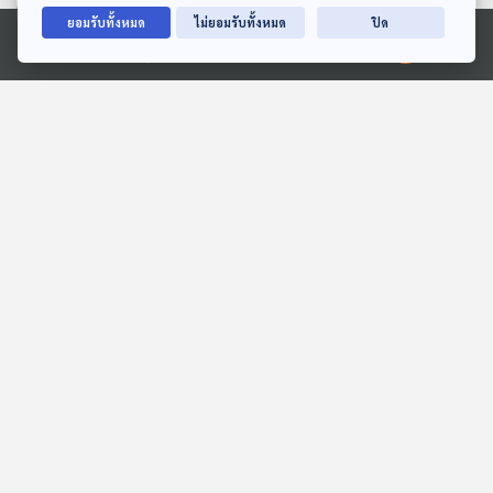
ยอมรับทั้งหมด
ไม่ยอมรับทั้งหมด
ปิด
Ⓒ 2020 องค์การกระจายเสียงและแพร่ภาพสาธารณะแห่งประเทศไทย
EP. 6: วิบากกรรม "ทักษิณ"
EP. 111: เถื่อนอย่างเข้าใจ
เกมเตะตัดขา "พรรคเพื่อ
บทเรียนจากคนแปลกหน้า
ไทย" ศึกเลือกตั้ง ?
ผ่านเลนส์วรรณสิงห์ -
ตอบโจทย์
Made My Day วันนี้ดีที่สุด
วรรณสิงห์ ประเสริฐกุล