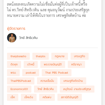
ลดน้อยลงจนเกิดความไม่เชื่อมั่นต่อผู้ที่เป็นเจ้าหนี้หรือ
ไม่ ดร.วิทย์ สิทธิเวคิน และ คุณอนุวัฒน์ งามประเสริฐกุล
ทนายความ เล่าให้ฟังในรายการ เศรษฐกิจติดบ้าน ค่ะ
ผู้จัดรายการ
วิทย์ สิทธิเวคิน
thaipbsradio
thaipbs
กฎหมาย
เศรษฐกิจ
ติดคุก
เจ้าหนี้
พระราชบัญญัติ
คดีอาญา
พรบ.
podcast
Thai PBS Podcast
ThaiPBSPodcast
ความเชื่อมั่น
เศรษฐกิจติดบ้าน
Economics101
วิทย์ สิทธิเวคิน
อนุวัฒน์ งามประเสริฐกุล
เช็ค
เช็คเด้ง
คดีแพ่ง
สภานิติบัญญัติ