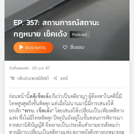
เครือ
ข่าย
วิทยุ
EP. 357: สถานการณ์สถานะ
ไทย
กฎหมาย เช็คเด้ง
พี
บี
เอส
ชื่นชอบ
ฟังรายการ
แผนที่
วันที่เผยแพร่ : 03 ม.ค. 67
วิทยุ
เพิ่มในเพลย์ลิสต์
แชร์
เครือ
ข่าย
ก่อนหน้านี้
คดีเช็คเด้ง
ถือว่าเป็นคดีอาญา ผู้ต้องหาในคดีนี้มี
โทษสูงสุดถึงขั้นติดคุก แต่เมื่อไม่นานมานี้มีการเสนอให้
ยกเลิก
"พรบ. เข็คเด้ง"
โดยเสนอให้เปลี่ยนเป็นเพียงคดีทาง
แพ่ง ซึ่งไม่มีโทษติดคุก ปัจจุบันยังอยู่ในขั้นตอนการพิจารณา
จากสภานิติบัญญัติ จึงกลายเป็นประเด็นคำถามจากสังคมว่า
หากมีการเปลี่ยนเป็นคดีทางแพ่ง สภาพบังคับทางกฎหมายจะ