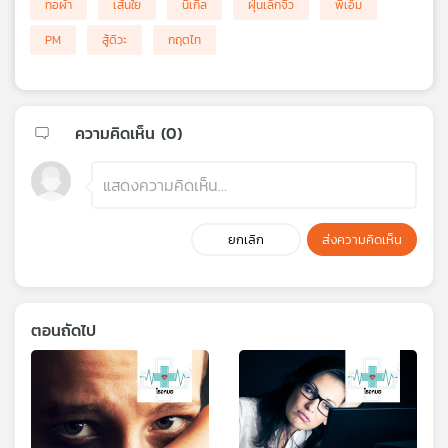
ทอผ้า
เส้นใย
นิเกิล
ฝุ่นเล็กจิ๋ว
พีเอ็ม
PM
สู้ดิวะ
กฤตไท
ความคิดเห็น (
0
)
ยกเลิก
ส่งความคิดเห็น
ตอนถัดไป