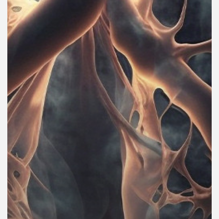
คุณ
เพลง
บทความ
ข่าว
และ
กิจกรรม
เกี่ยว
กับ
เรา