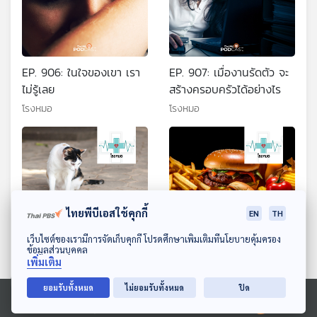
EP. 906: ในใจของเขา เรา
EP. 907: เมื่องานรัดตัว จะ
ไม่รู้เลย
สร้างครอบครัวได้อย่างไร
โรงหมอ
โรงหมอ
ไทยพีบีเอสใช้คุกกี้
EN
TH
ดาวน์โหลด Thai PBS Podcast Application
เว็บไซต์ของเรามีการจัดเก็บคุกกี้ โปรดศึกษาเพิ่มเติมที่นโยบายคุ้มครอง
ข้อมูลส่วนบุคคล
เพิ่มเติม
EP. 908: หากสัตว์เลี้ยงถูกงู
EP. 909: อาหารทำลายตับ
กัด ทำอย่างไร
โรงหมอ
ยอมรับทั้งหมด
ไม่ยอมรับทั้งหมด
ปิด
โรงหมอ
Ⓒ 2020 องค์การกระจายเสียงและแพร่ภาพสาธารณะแห่งประเทศไทย