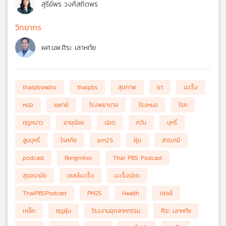
สุรีย์พร วงศ์สถิตพร
วิทยากร
ผศ.นพ.ศิระ เลาหทัย
thaipbsradio
thaipbs
สุขภาพ
ยา
มะเร็ง
หมอ
แพทย์
โรงพยาบาล
โรงหมอ
โรค
ฤดูหนาว
อายุน้อย
ปอด
ควัน
บุหรี่
สูบบุหรี่
โรคภัย
pm2.5
ฝุ่น
สารเคมี
podcast
Rongmhor
Thai PBS Podcast
สุขอนามัย
เซลล์มะเร็ง
มะเร็งปอด
ThaiPBSPodcast
PM25
Health
เซลล์
เหล็ก
ฤดูฝุ่น
โรงงานอุตสาหกรรม
ศิระ เลาหทัย