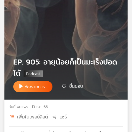
เครือ
ข่าย
วิทยุ
ไทย
พี
บี
เอส
EP. 905: อายุน้อยก็เป็นมะเร็งปอด
แผนที่
ได้
วิทยุ
เครือ
ชื่นชอบ
ฟังรายการ
ข่าย
วันที่เผยแพร่ : 13 ธ.ค. 66
เพิ่มในเพลย์ลิสต์
แชร์