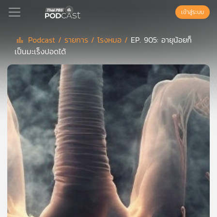
เข้าสู่ระบบ
Podcast /
รายการ /
โรงหมอ /
EP. 905: อายุน้อยก็
เป็นมะเร็งปอดได้
Podcast
เพล
ย์
ลิ
สต์
แนะนำ
เพล
ย์
ลิ
สต์
ของ