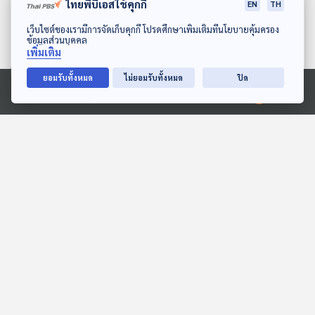
ไทยพีบีเอสใช้คุกกี้
EN
TH
EP. 80: เรื่องที่ควรระวังของความ
สัมพันธ์ระหว่างลูกสาวกับพ่อเลี้ยง
ดาวน์โหลด Thai PBS Podcast Application
เว็บไซต์ของเรามีการจัดเก็บคุกกี้ โปรดศึกษาเพิ่มเติมที่นโยบายคุ้มครอง
56
0
08 ส.ค. 64
ข้อมูลส่วนบุคคล
เพิ่มเติม
EP. 79: ความโดดเดี่ยวของ “คุณ
ยอมรับทั้งหมด
ไม่ยอมรับทั้งหมด
ปิด
แม่” หญิงแกร่งของบ้าน
Ⓒ 2020 องค์การกระจายเสียงและแพร่ภาพสาธารณะแห่งประเทศไทย
22
0
01 ส.ค. 64
EP. 78: โลกของลูกวัยรุ่น พ่อแม่
ห้ามเข้า!
58
1
04 ก.ค. 64
พอตคาสต์ที่เกี่ยวข้อง