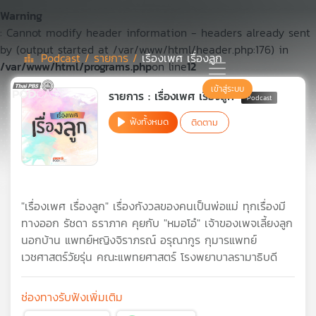
Warning
: Cannot modify header information - headers already sent
by (output started at /var/www/html/header.php:176) in
Podcast /
รายการ /
เรื่องเพศ เรื่องลูก
/var/www/html/programs.php
on line
12
Podcast
เข้าสู่ระบบ
รายการ : เรื่องเพศ เรื่องลูก
ฟังทั้งหมด
ติดตาม
เพล
ย์
ลิ
สต์
แนะนำ
"เรื่องเพศ เรื่องลูก" เรื่องกังวลของคนเป็นพ่อแม่ ทุกเรื่องมี
ทางออก รัชดา ธราภาค คุยกับ "หมอโอ๋" เจ้าของเพจเลี้ยงลูก
นอกบ้าน แพทย์หญิงจิราภรณ์ อรุณากูร กุมารแพทย์
เพล
เวชศาสตร์วัยรุ่น คณะแพทยศาสตร์ โรงพยาบาลรามาธิบดี
ย์
ลิ
สต์
ช่องทางรับฟังเพิ่มเติม
ของ