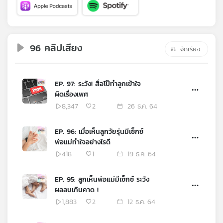
คุณ
เพลง
96 คลิปเสียง
จัดเรียง
บทความ
EP. 97: ระวัง! สื่อโป๊ทำลูกเข้าใจ
ผิดเรื่องเพศ
8,347
2
26 ธ.ค. 64
ข่าว
และ
EP. 96: เมื่อเห็นลูกวัยรุ่นมีเซ็กซ์
กิจกรรม
พ่อแม่ทำใจอย่างไรดี
418
1
19 ธ.ค. 64
เกี่ยว
EP. 95: ลูกเห็นพ่อแม่มีเซ็กซ์ ระวัง
กับ
ผลลบเกินคาด !
เรา
1,883
2
12 ธ.ค. 64