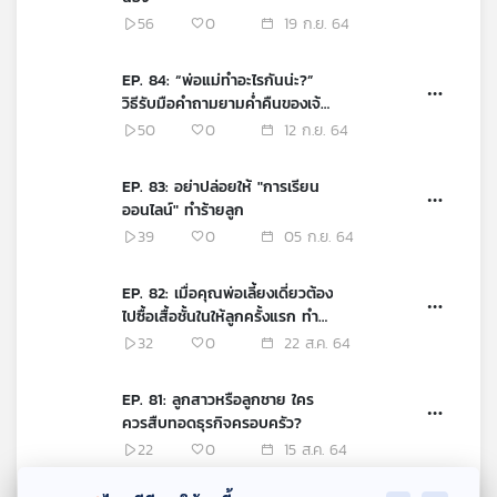
56
0
19 ก.ย. 64
EP. 84: “พ่อแม่ทำอะไรกันน่ะ?”
วิธีรับมือคำถามยามค่ำคืนของเจ้า
ตัวเล็ก
50
0
12 ก.ย. 64
EP. 83: อย่าปล่อยให้ "การเรียน
ออนไลน์" ทำร้ายลูก
39
0
05 ก.ย. 64
EP. 82: เมื่อคุณพ่อเลี้ยงเดี่ยวต้อง
ไปซื้อเสื้อชั้นในให้ลูกครั้งแรก ทำ
อย่างไรดี?
32
0
22 ส.ค. 64
EP. 81: ลูกสาวหรือลูกชาย ใคร
ควรสืบทอดธุรกิจครอบครัว?
22
0
15 ส.ค. 64