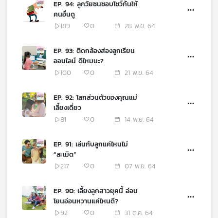
EP. 94: ลูกวัยซนชอบโชว์ก้นให้
เครือ
คนอื่นดู
ข่าย
189
0
28 พ.ย. 64
วิทยุ
ไทย
EP. 93: ติดกล้องส่องลูกเรียน
พี
ออนไลน์ ดีไหมนะ?
บี
100
0
21 พ.ย. 64
เอส
EP. 92: โลกส่วนตัวของคุณแม่
เลี้ยงเดี่ยว
แผนที่
81
0
14 พ.ย. 64
วิทยุ
เครือ
ข่าย
EP. 91: เล่นกับลูกแค่ไหนไม่
“ละเมิด”
217
0
07 พ.ย. 64
EP. 90: เลี้ยงลูกสาวยุคนี้ อ่อน
โยนอ่อนหวานแค่ไหนดี?
92
0
31 ต.ค. 64