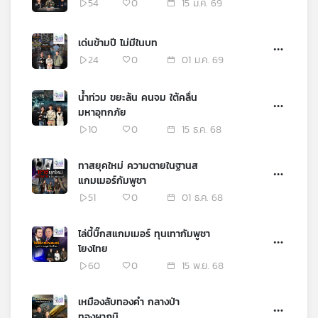
54
0
15 ม.ค. 69
เด่นข้ามปี ไม่มีในบท
24
0
01 ม.ค. 69
น้ำท่วม ขยะล้น คนจม ใต้คลื่น
มหาอุทกภัย
10
0
15 ธ.ค. 68
ทาสยุคใหม่ ความตายในฐานส
แกมเมอร์กัมพูชา
51
0
01 ธ.ค. 68
ไล่บี้บิ๊กสแกมเมอร์ ทุนเทากัมพูชา
โยงไทย
60
0
15 พ.ย. 68
เหมืองลับทองคำ กลางป่า
ทองผาภูมิ