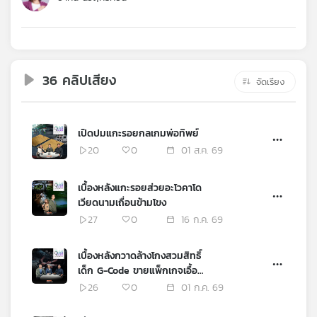
คุณ
เพลง
36 คลิปเสียง
จัดเรียง
บทความ
เปิดปมแกะรอยกลเกมพ่อทิพย์
20
0
01 ส.ค. 69
ข่าว
และ
เบื้องหลังแกะรอยส่วยอะโวคาโด
กิจกรรม
เวียดนามเถื่อนข้ามโขง
27
0
16 ก.ค. 69
เกี่ยว
เบื้องหลังกวาดล้างโกงสวมสิทธิ์
กับ
เด็ก G-Code ขายแพ็กเกจเอื้อ
เรา
อาชญากรรมข้ามชาติ
26
0
01 ก.ค. 69