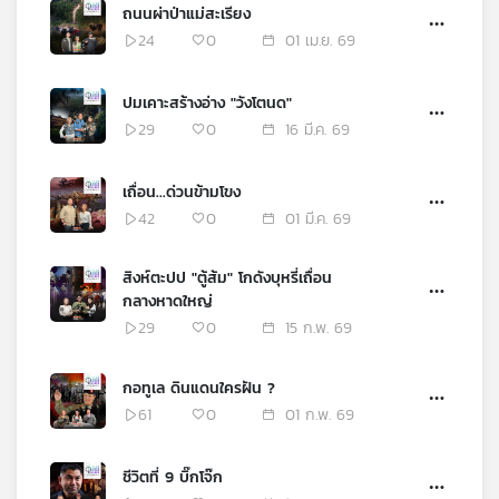
ถนนผ่าป่าแม่สะเรียง
24
0
01 เม.ย. 69
ปมเคาะสร้างอ่าง "วังโตนด"
29
0
16 มี.ค. 69
เถื่อน...ด่วนข้ามโขง
42
0
01 มี.ค. 69
สิงห์ตะปป "ตู้ส้ม" โกดังบุหรี่เถื่อน
กลางหาดใหญ่
29
0
15 ก.พ. 69
กอทูเล ดินแดนใครฝัน ?
61
0
01 ก.พ. 69
ชีวิตที่ 9 บิ๊กโจ๊ก