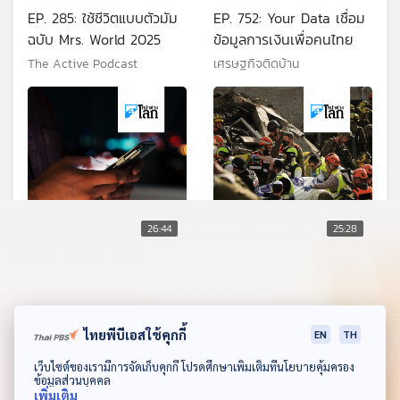
EP. 285: ใช้ชีวิตแบบตัวมัม
EP. 752: Your Data เชื่อม
ฉบับ Mrs. World 2025
ข้อมูลการเงินเพื่อคนไทย
The Active Podcast
เศรษฐกิจติดบ้าน
26:44
25:28
เมืองในญี่ปุ่นเสนอจำกัดใช้
ตะวันออกกลางยังระอุ หลัง
สมาร์ตโฟนไม่เกิน 2 ชม.ต่อ
สหรัฐฯ-อิสราเอลถล่ม
วัน
อิหร่าน
หน้าต่างโลก
หน้าต่างโลก
ไทยพีบีเอสใช้คุกกี้
EN
TH
ดาวน์โหลด Thai PBS Podcast Application
เว็บไซต์ของเรามีการจัดเก็บคุกกี้ โปรดศึกษาเพิ่มเติมที่นโยบายคุ้มครอง
ข้อมูลส่วนบุคคล
เพิ่มเติม