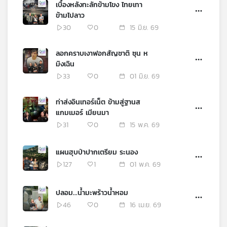
เบื้องหลังทะลักข้ามโขง ไทยเทา
เครือ
ข้ามไปลาว
ข่าย
30
0
15 มิ.ย. 69
วิทยุ
ไทย
ลอกคราบเงาฟอกสัญชาติ ซุน ห
พี
มิงเฉิน
บี
33
0
01 มิ.ย. 69
เอส
ท่าส่งอินเทอร์เน็ต ข้ามสู่ฐานส
แกมเมอร์ เมียนมา
แผนที่
31
0
15 พ.ค. 69
วิทยุ
เครือ
ข่าย
แผนฮุบป่าปากเตรียม ระนอง
127
1
01 พ.ค. 69
ปลอม...น้ำมะพร้าวน้ำหอม
46
0
16 เม.ย. 69