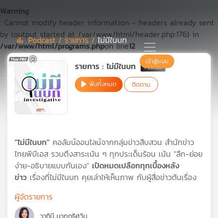
Warning
: Cannot modify header information - headers already sent
by (output started at /var/www/html/header.php:176) in
Podcast /
รายการ /
ไม่มีในบท
/var/www/html/programs.php
on line
12
Podcast
เข้าสู่ระบบ
รายการ : ไม่มีในบท
ฟังทั้งหมด
ติดตาม
เพล
ย์
ลิ
สต์
แนะนำ
"ไม่มีในบท"
คอลัมน์ออนไลน์จากกลุ่มข่าวสืบสวน สำนักข่าว
ไทยพีบีเอส รวบตึงสาระเน้น ๆ ทุกประเด็นร้อน เน้น "ลึก-ย่อย
ง่าย-อธิบายแบบกันเอง"
เปิดหมดเปลือกทุกเบื้องหลัง
เพล
ข่าว
เรื่องที่ไม่มีในบท คุยเล่าให้เห็นภาพ กับผู้สื่อข่าวต้นเรื่อง
ย์
ลิ
ผู้จัดรายการ
สต์
ของ
วาทินี นวฤทธิศวิน