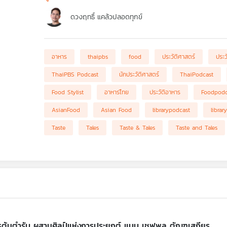
ดวงฤทธิ์ แคล้วปลอดทุกข์
อาหาร
thaipbs
food
ประวัติศาสตร์
ประว
ThaiPBS Podcast
นักประวัติศาสตร์
ThaiPodcast
Food Stylist
อาหารไืทย
ประวัติอาหาร
Foodpodc
AsianFood
Asian Food
librarypodcast
librar
Taste
Tales
Taste & Tales
Taste and Tales
ารต้นตำรับ ผสานศิลป์แห่งการประยุกต์ แบบ เชฟพล ตัณฑเสถียร