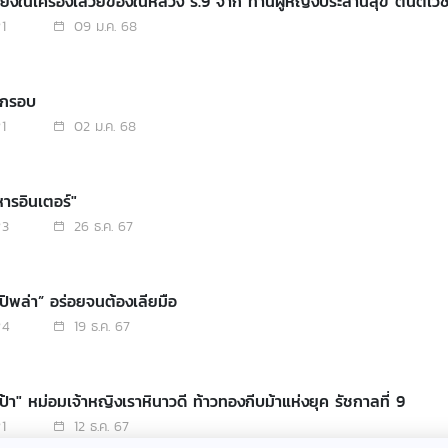
ยงในเครื่องเสวยของในหลวง ร.9 จาก ท่านผู้หญิงประสานสุข ตันติเวช
1
09 ม.ค. 68
่กรอบ
1
02 ม.ค. 68
หารอินเตอร์"
3
26 ธ.ค. 67
ิพล่า” อร่อยจนต้องเลียมือ
4
19 ธ.ค. 67
ป้า" หม่อมเจ้าหญิงเราหินาวดี ท้าวทองกีบม้าแห่งยุค รัชกาลที่ 9
1
12 ธ.ค. 67