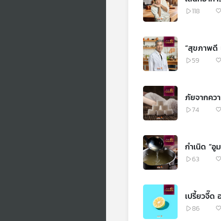
118
“สุขภาพดี 
59
ภัยจากคว
74
กำเนิด “อู
63
เปรี้ยวจี๊ด 
86