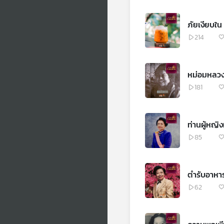
ภัยเงียบใน 
214
หม่อมหลวง
181
ท่านผู้หญิง
85
ตำรับอาหาร
62