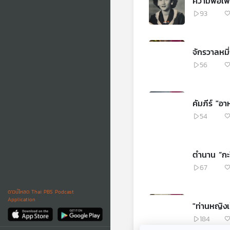
ความพอเพี
93
จักรวาลหมี
56
คัมภีร์ "อา
54
ตำนาน “กะป
67
ดาวน์โหลด Thai PBS Podcast
Application
"ท่านหญิงเ
184