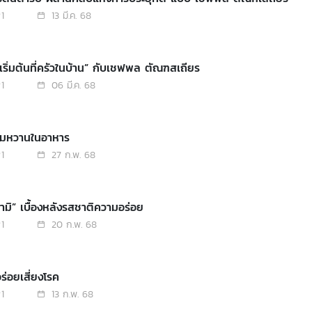
1
13 มี.ค. 68
เริ่มต้นที่ครัวในบ้าน” กับเชฟพล ตัณฑสเถียร
1
06 มี.ค. 68
ามหวานในอาหาร
1
27 ก.พ. 68
มามิ” เบื้องหลังรสชาติความอร่อย
1
20 ก.พ. 68
อร่อยเสี่ยงโรค
1
13 ก.พ. 68