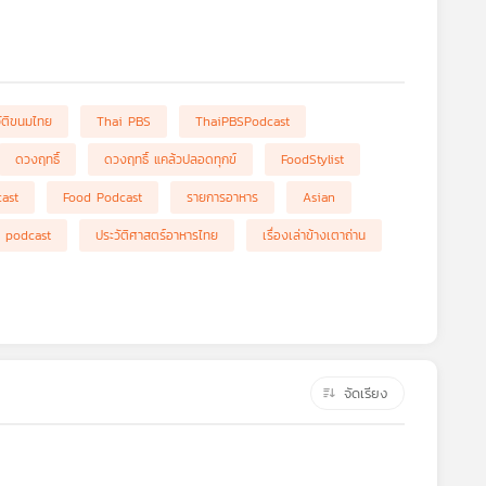
ัติขนมไทย
Thai PBS
ThaiPBSPodcast
ดวงฤทธิ์
ดวงฤทธิ์ แคล้วปลอดทุกข์
FoodStylist
ast
Food Podcast
รายการอาหาร
Asian
y podcast
ประวัติศาสตร์อาหารไทย
เรื่องเล่าข้างเตาถ่าน
จัดเรียง