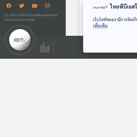
ไทยพีบีเอสใช
“ลูกแก้ว” 
Ⓒ 2020 องค์การกระจายเสียงและแพร่ภาพ
เว็บไซต์ของเรามีการจัดเก็
สาธารณะแห่งประเทศไทย
48
เพิ่มเติม
สายทิพย์ แ
33
สายทิพย์ แ
49
ของอร่อย..
58